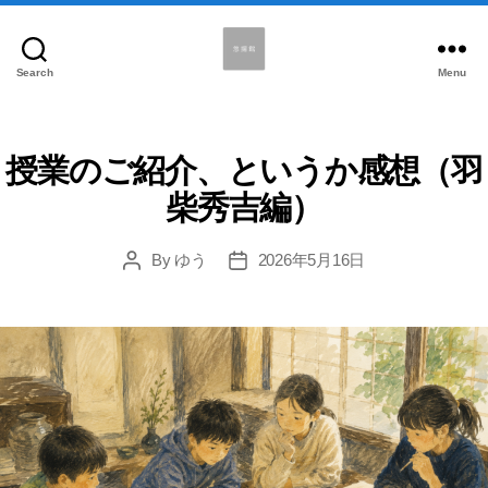
Search
Menu
悠
揚
館
授業のご紹介、というか感想（羽
柴秀吉編）
By
ゆう
2026年5月16日
Post
Post
author
date