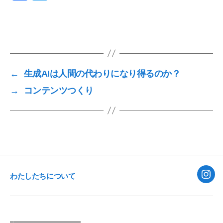
a
wi
c
tt
e
er
b
o
←
生成AIは人間の代わりになり得るのか？
o
→
コンテンツつくり
k
わたしたちについて
Inst