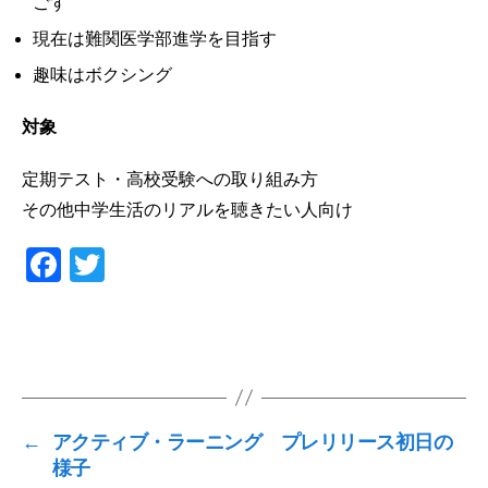
ごす
現在は難関医学部進学を目指す
趣味はボクシング
対象
定期テスト・高校受験への取り組み方
その他中学生活のリアルを聴きたい人向け
F
T
a
wi
c
tt
e
er
b
o
←
アクティブ・ラーニング プレリリース初日の
o
様子