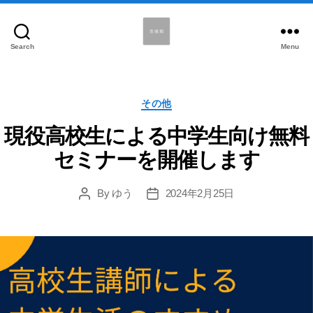
Search
Menu
悠
揚
館
Categories
その他
現役高校生による中学生向け無料
セミナーを開催します
By
ゆう
2024年2月25日
Post
Post
author
date