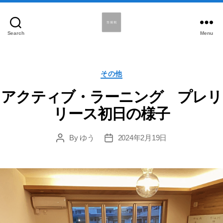
Search
Menu
悠
揚
館
Categories
その他
アクティブ・ラーニング プレリ
リース初日の様子
By
ゆう
2024年2月19日
Post
Post
author
date