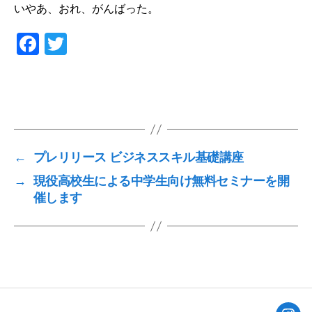
いやあ、おれ、がんばった。
F
T
a
wi
c
tt
e
er
b
o
←
プレリリース ビジネススキル基礎講座
o
→
現役高校生による中学生向け無料セミナーを開
k
催します