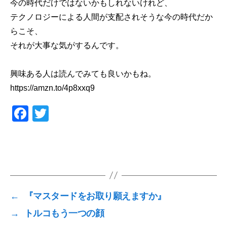
今の時代だけではないかもしれないけれど、
テクノロジーによる人間が支配されそうな今の時代だか
らこそ、
それが大事な気がするんです。
興味ある人は読んでみても良いかもね。
https://amzn.to/4p8xxq9
F
T
a
wi
c
tt
e
er
b
o
←
『マスタードをお取り願えますか』
o
→
トルコもう一つの顔
k