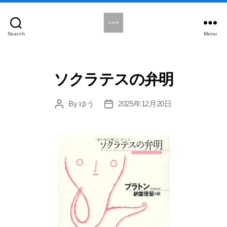
Search
Menu
悠
揚
館
ソクラテスの弁明
By
ゆう
2025年12月20日
Post
Post
author
date